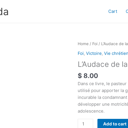
da
Cart
Home
/
Foi
/ L’Audace de la
Foi
,
Victoire
,
Vie chrétie
L’Audace de la
$
8.00
Dans ce livre, le pasteur
utilisé pour apporter la g
incurable la condamnant à
développer une motricité
adolescence.
L'Audace
Add to cart