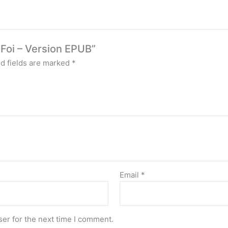
a Foi – Version EPUB”
d fields are marked
*
Email
*
er for the next time I comment.