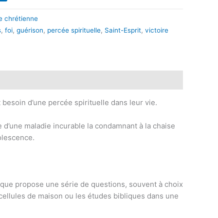
e chrétienne
s
,
foi
,
guérison
,
percée spirituelle
,
Saint-Esprit
,
victoire
t besoin d’une percée spirituelle dans leur vie.
inte d’une maladie incurable la condamnant à la chaise
dolescence.
rique propose une série de questions, souvent à choix
es cellules de maison ou les études bibliques dans une