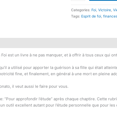
de
la
Categories:
Foi
,
Victoire
,
Vi
Foi
Tags:
Esprit de foi
,
finance
-
Version
EPUB
quantity
Foi est un livre à ne pas manquer, et à offrir à tous ceux qui on
qu’il a utilisé pour apporter la guérison à sa fille qui était atte
otricité fine, et finalement, en général à une mort en pleine a
nato, il veut aussi le faire pour vous.
e: “Pour approfondir l’étude” après chaque chaptire. Cette rub
st un outil excellent autant pour l’étude personnelle que pour l